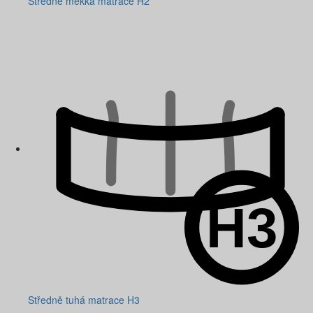
Středně měkká matrace H2
Středně tuhá matrace H3