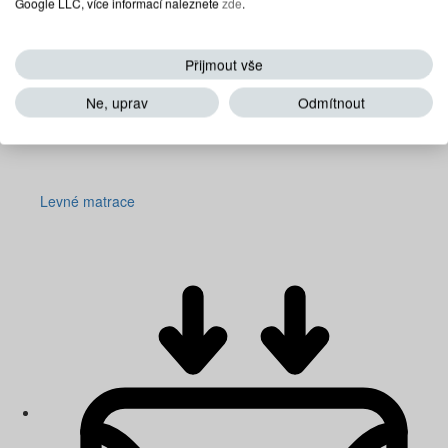
Google LLC, více informací naleznete
zde
.
Přijmout vše
Ne, uprav
Odmítnout
Levné matrace