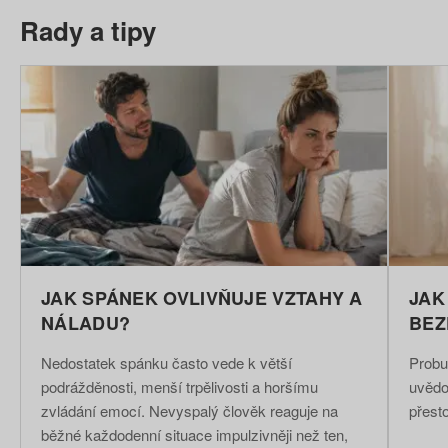
Rady a tipy
JAK SPÁNEK OVLIVŇUJE VZTAHY A
JAK
NÁLADU?
BEZ
Nedostatek spánku často vede k větší
Probu
podrážděnosti, menší trpělivosti a horšímu
uvědom
zvládání emocí. Nevyspalý člověk reaguje na
přesto
běžné každodenní situace impulzivněji než ten,