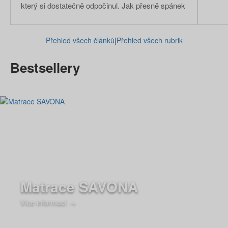
který si dostatečně odpočinul. Jak přesně spánek
ovlivňuje naši náladu a vztahy s ostatními?
Zjistěte, proč má kvalitní odpočinek větší
Přehled všech článků
|
Přehled všech rubrik
význam, než se může na první pohled zdát.
Bestsellery
Matrace SAVONA
Více informací →