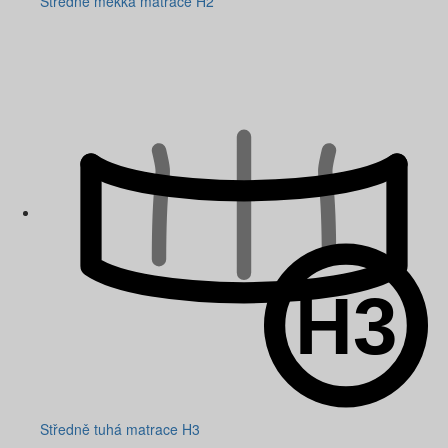
Středně měkká matrace H2
Středně tuhá matrace H3