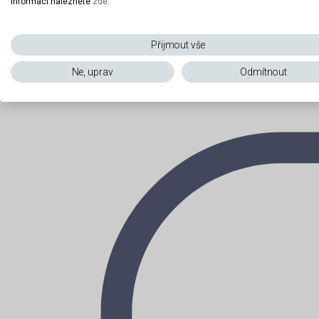
informací naleznete
zde
.
Přijmout vše
Ne, uprav
Odmítnout