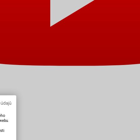
 údajů
eho
 webu.
sti