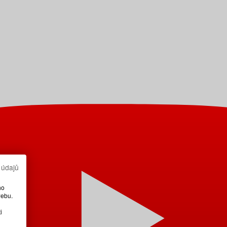
 údajů
ho
webu.
i