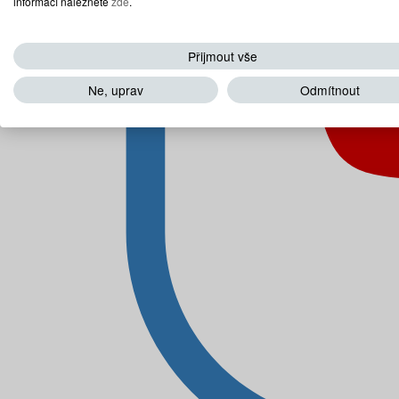
informací naleznete
zde
.
Přijmout vše
Ne, uprav
Odmítnout