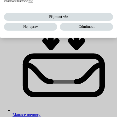
informací naleznete
zde
.
Levné matrace
Přijmout vše
Ne, uprav
Odmítnout
Matrace memory