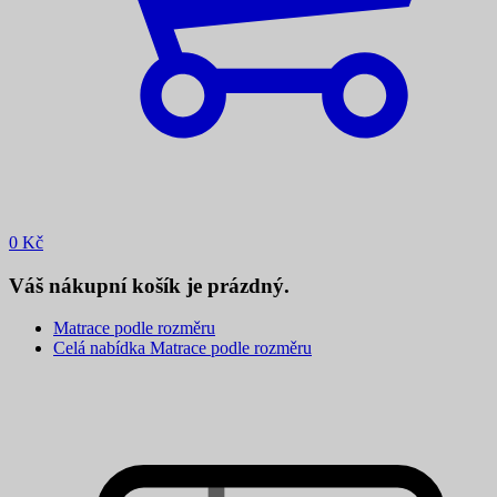
0
Kč
Váš nákupní košík je prázdný.
Matrace podle rozměru
Celá nabídka Matrace podle rozměru