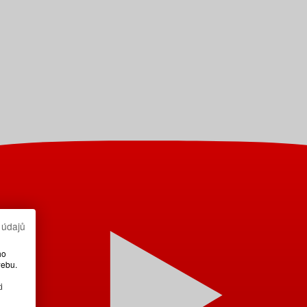
 údajů
ho
webu.
i