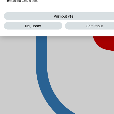
informací naleznete
zde
.
Přijmout vše
Ne, uprav
Odmítnout