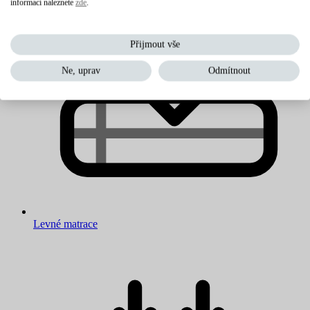
informací naleznete
zde
.
Přijmout vše
Ne, uprav
Odmítnout
Levné matrace