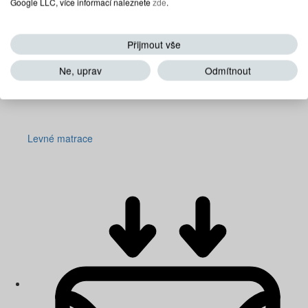
Google LLC, více informací naleznete
zde
.
Přijmout vše
Ne, uprav
Odmítnout
Levné matrace