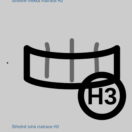
Středně měkká matrace H2
Středně tuhá matrace H3