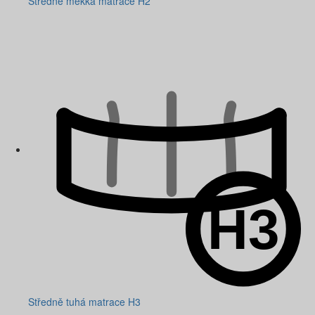
Středně měkká matrace H2
Středně tuhá matrace H3