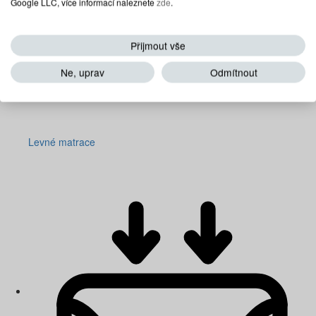
Google LLC, více informací naleznete
zde
.
Přijmout vše
Ne, uprav
Odmítnout
Levné matrace