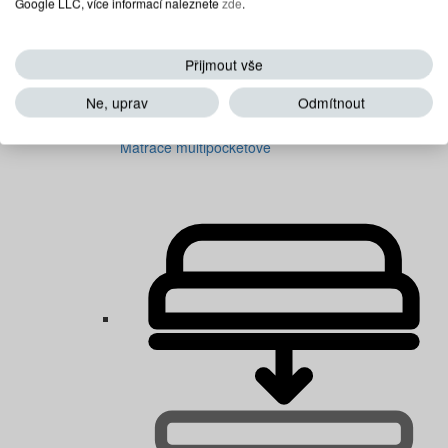
Google LLC, více informací naleznete
zde
.
Přijmout vše
Ne, uprav
Odmítnout
Matrace multipocketové