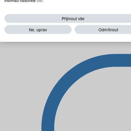
informací naleznete
zde
.
Přijmout vše
Ne, uprav
Odmítnout