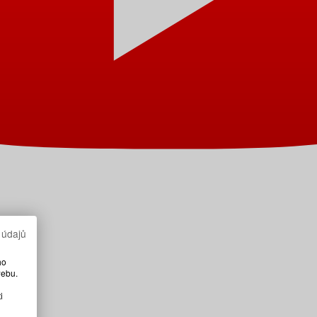
 údajů
ho
webu.
i