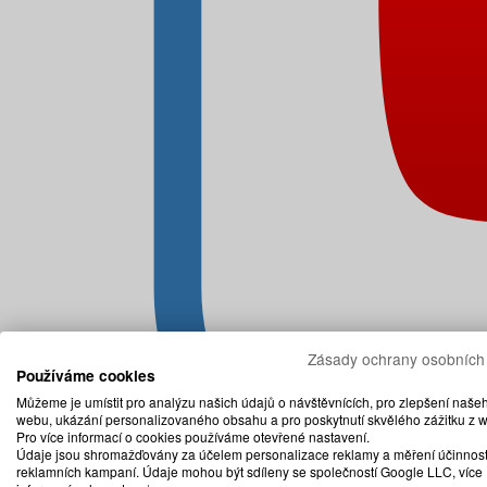
Zásady ochrany osobních
Používáme cookies
Můžeme je umístit pro analýzu našich údajů o návštěvnících, pro zlepšení naše
webu, ukázání personalizovaného obsahu a pro poskytnutí skvělého zážitku z 
Pro více informací o cookies používáme otevřené nastavení.
Údaje jsou shromažďovány za účelem personalizace reklamy a měření účinnost
reklamních kampaní. Údaje mohou být sdíleny se společností Google LLC, více