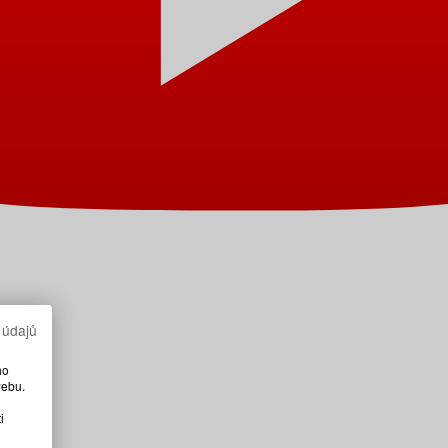
 údajů
ho
webu.
i