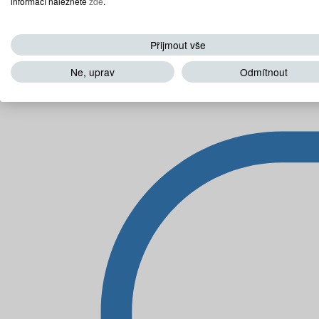
informací naleznete
zde
.
Přijmout vše
Ne, uprav
Odmítnout