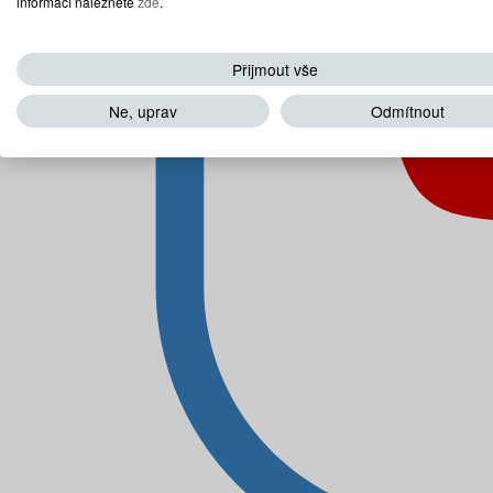
informací naleznete
zde
.
Přijmout vše
Ne, uprav
Odmítnout