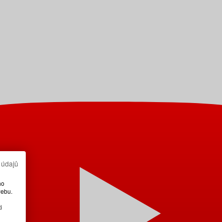
 údajů
ho
webu.
i