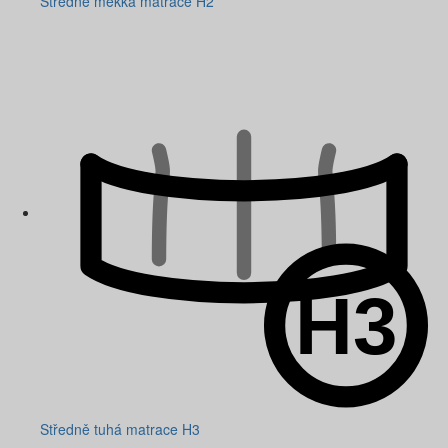
Středně měkká matrace H2
Středně tuhá matrace H3