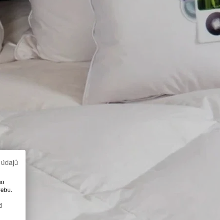
 údajů
ho
webu.
i