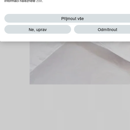
informací naleznete
zde
.
Přijmout vše
Ne, uprav
Odmítnout