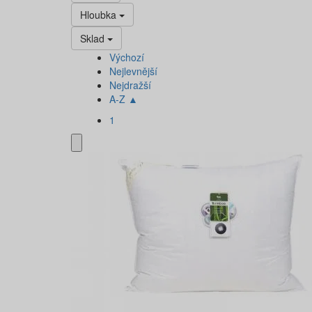
Hloubka
Sklad
Výchozí
Nejlevnější
Nejdražší
A-Z ▲
1