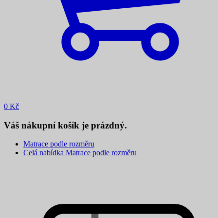
0
Kč
Váš nákupní košík je prázdný.
Matrace podle rozměru
Celá nabídka Matrace podle rozměru