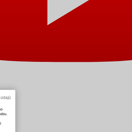
 údajů
ho
webu.
i