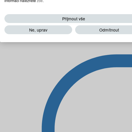
informací naleznete
zde
.
Přijmout vše
Ne, uprav
Odmítnout