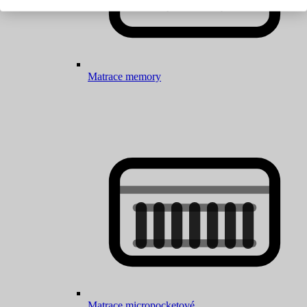
Matrace memory
Matrace micropocketové