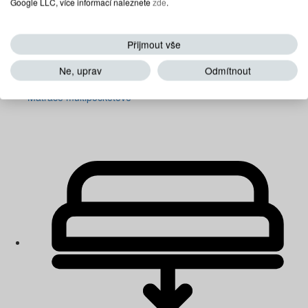
Google LLC, více informací naleznete
zde
.
Přijmout vše
Ne, uprav
Odmítnout
Matrace multipocketové