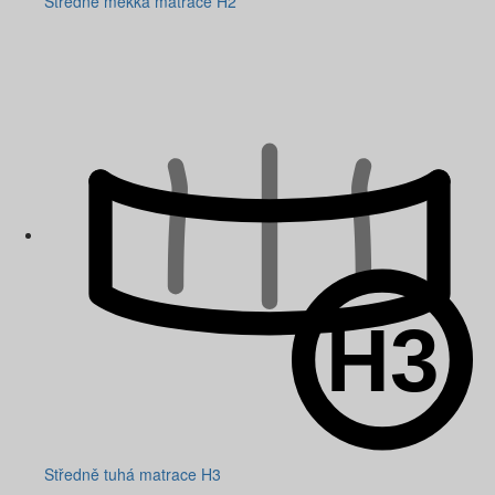
Středně měkká matrace H2
Středně tuhá matrace H3