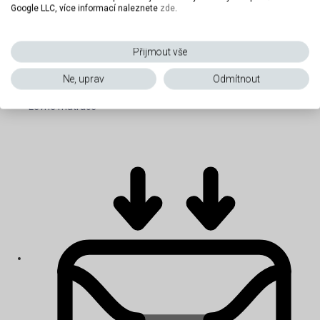
Google LLC, více informací naleznete
zde
.
Přijmout vše
Ne, uprav
Odmítnout
Levné matrace