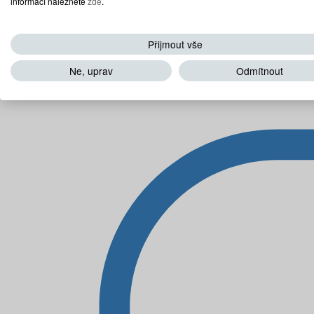
informací naleznete
zde
.
Přijmout vše
Ne, uprav
Odmítnout