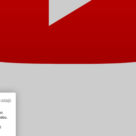
 údajů
ho
webu.
i