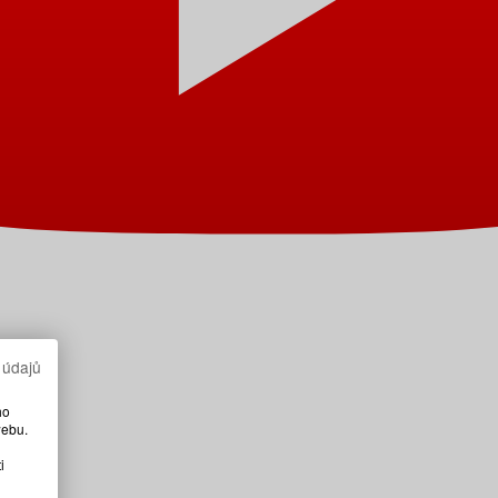
 údajů
ho
webu.
i