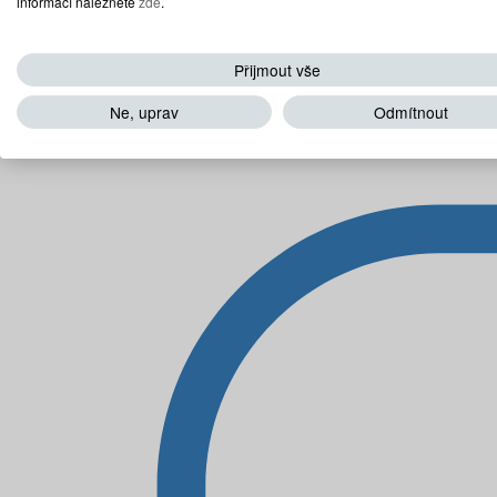
informací naleznete
zde
.
Přijmout vše
Ne, uprav
Odmítnout