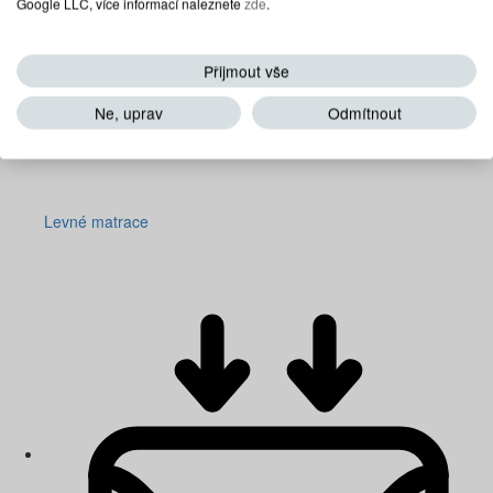
Google LLC, více informací naleznete
zde
.
Přijmout vše
Ne, uprav
Odmítnout
Levné matrace