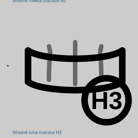
Středně měkká matrace H2
Středně tuhá matrace H3