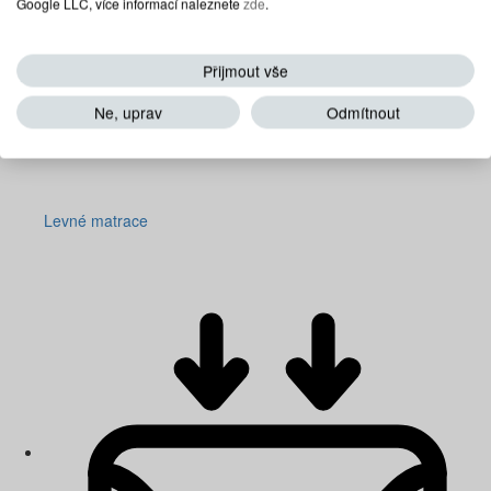
Google LLC, více informací naleznete
zde
.
Přijmout vše
Ne, uprav
Odmítnout
Levné matrace