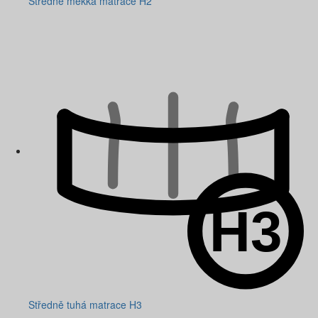
Středně měkká matrace H2
Středně tuhá matrace H3