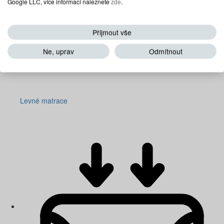
Google LLC, více informací naleznete
zde
.
Přijmout vše
Ne, uprav
Odmítnout
Levné matrace