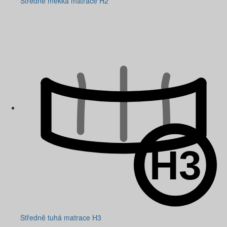
Středně měkká matrace H2
Středně tuhá matrace H3