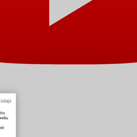
 údajů
eho
 webu.
sti