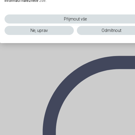
informací naleznete
zde
.
Přijmout vše
Ne, uprav
Odmítnout