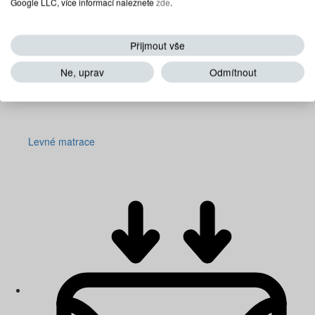
Google LLC, více informací naleznete
zde
.
Přijmout vše
Ne, uprav
Odmítnout
Levné matrace