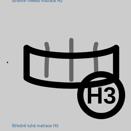
Středně měkká matrace H2
Středně tuhá matrace H3