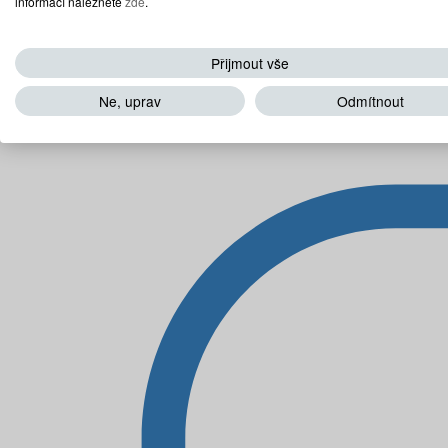
informací naleznete
zde
.
Přijmout vše
Ne, uprav
Odmítnout