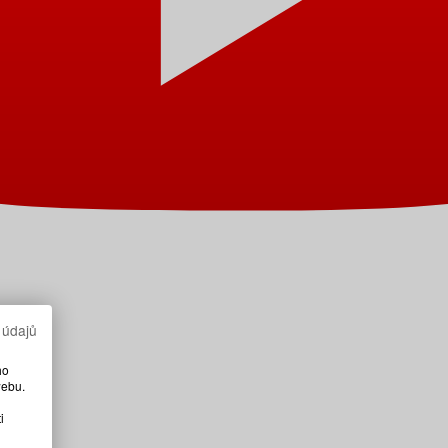
 údajů
ho
webu.
i