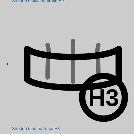
Středně měkká matrace H2
Středně tuhá matrace H3