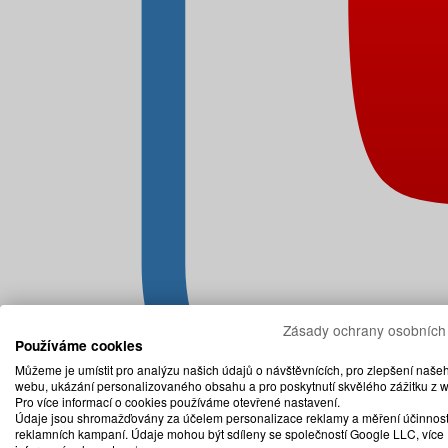
Zásady ochrany osobních
Používáme cookies
Můžeme je umístit pro analýzu našich údajů o návštěvnících, pro zlepšení naše
webu, ukázání personalizovaného obsahu a pro poskytnutí skvělého zážitku z 
Pro více informací o cookies používáme otevřené nastavení.
Údaje jsou shromažďovány za účelem personalizace reklamy a měření účinnost
reklamních kampaní. Údaje mohou být sdíleny se společností Google LLC, více