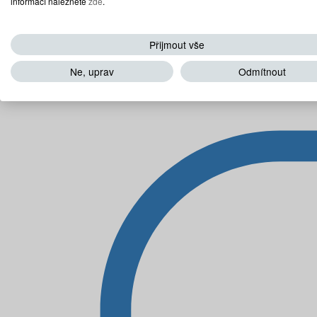
informací naleznete
zde
.
Přijmout vše
Ne, uprav
Odmítnout