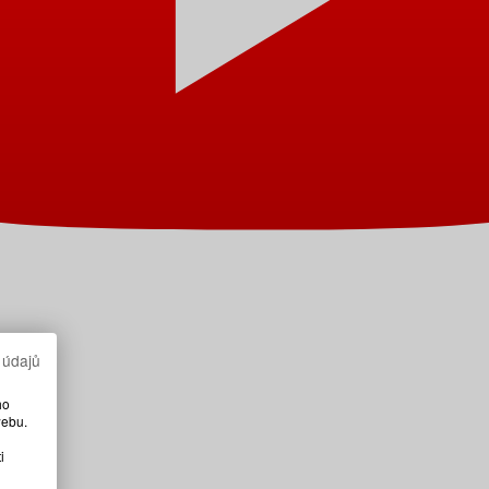
 údajů
ho
webu.
i