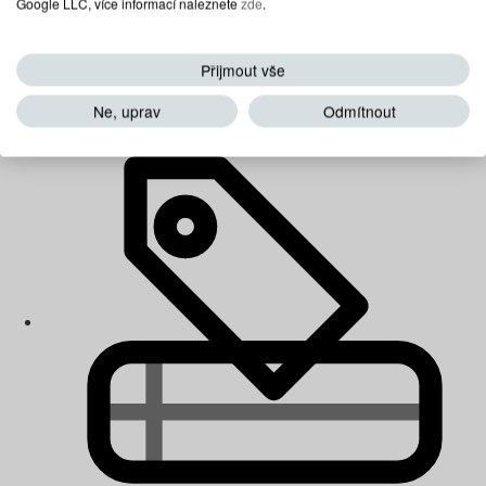
Google LLC, více informací naleznete
zde
.
Přijmout vše
Dětské matrace
Ne, uprav
Odmítnout