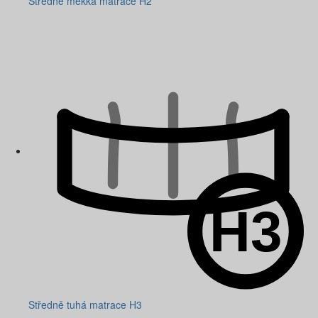
Středně měkká matrace H2
Středně tuhá matrace H3