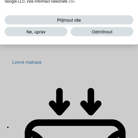
Google LLC, více informací naleznete
zde
.
Přijmout vše
Ne, uprav
Odmítnout
Levné matrace