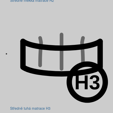
Středně měkká matrace H2
Středně tuhá matrace H3