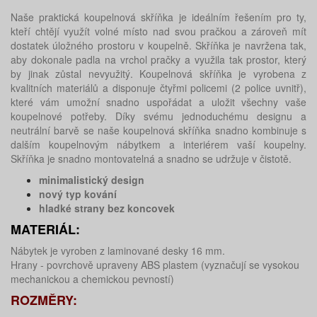
Naše praktická koupelnová skříňka je ideálním řešením pro ty,
kteří chtějí využít volné místo nad svou pračkou a zároveň mít
dostatek úložného prostoru v koupelně. Skříňka je navržena tak,
aby dokonale padla na vrchol pračky a využila tak prostor, který
by jinak zůstal nevyužitý.
Koupelnová skříňka je vyrobena z
kvalitních materiálů a disponuje čtyřmi policemi (2 police uvnitř),
které vám umožní snadno uspořádat a uložit všechny vaše
koupelnové potřeby.
Díky svému jednoduchému designu a
neutrální barvě se naše koupelnová skříňka snadno kombinuje s
dalším koupelnovým nábytkem a interiérem vaší koupelny.
Skříňka je snadno montovatelná a snadno se udržuje v čistotě.
minimalistický design
nový typ kování
hladké strany bez koncovek
MATERIÁL:
Nábytek je vyroben z laminované desky 16 mm.
Hrany - povrchově upraveny ABS plastem (vyznačují se vysokou
mechanickou a chemickou pevností)
ROZMĚRY: