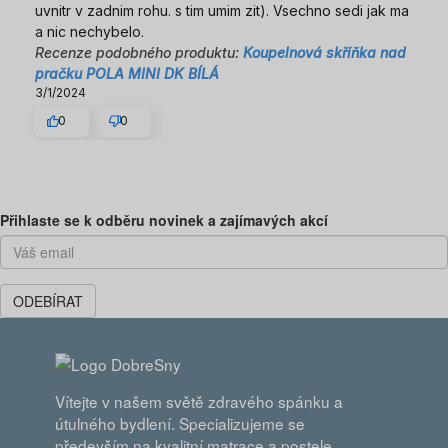
uvnitr v zadnim rohu. s tim umim zit). Vsechno sedi jak ma
a nic nechybelo.
Recenze podobného produktu:
Koupelnová skříňka nad
pračku POLA MINI DK BÍLÁ
3/1/2024
0
0
Předchozí
Dal
Přihlaste se k odběru novinek a zajímavých akcí
ODEBÍRAT
Vítejte v našem světě zdravého spánku a
útulného bydlení. Specializujeme se
především na kvalitní matrace a postele,