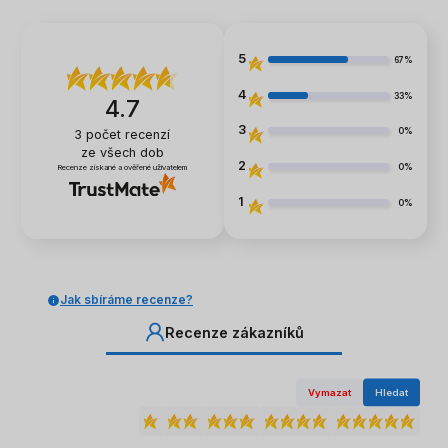
5
67%
4
33%
4.7
3
0%
3
počet recenzí
ze všech dob
2
0%
Recenze získané a ověřené uživatelem
1
0%
Jak sbíráme recenze?
Recenze zákazníků
Vymazat
Hledat