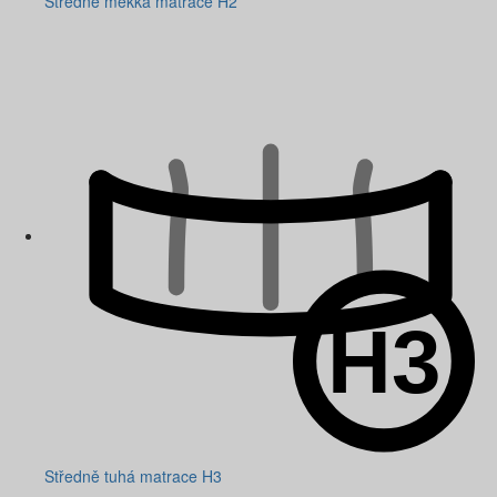
Středně měkká matrace H2
Středně tuhá matrace H3