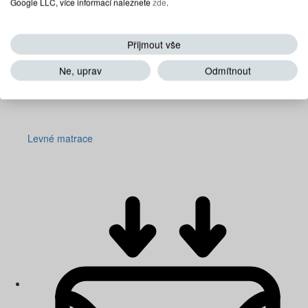
Google LLC, více informací naleznete
zde
.
Přijmout vše
Ne, uprav
Odmítnout
Levné matrace