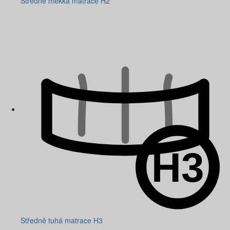
Středně měkká matrace H2
Středně tuhá matrace H3