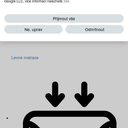
Google LLC, více informací naleznete
zde
.
Přijmout vše
Ne, uprav
Odmítnout
Levné matrace