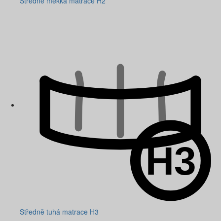
Středně měkká matrace H2
Středně tuhá matrace H3