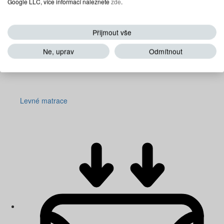
Google LLC, více informací naleznete
zde
.
Přijmout vše
Ne, uprav
Odmítnout
Levné matrace