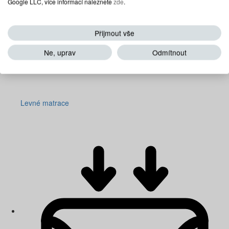
Google LLC, více informací naleznete
zde
.
Přijmout vše
Ne, uprav
Odmítnout
Levné matrace