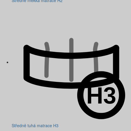
Středně měkká matrace H2
Středně tuhá matrace H3