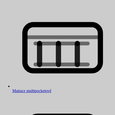
Matrace multipocketové