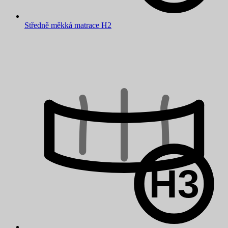
Středně měkká matrace H2