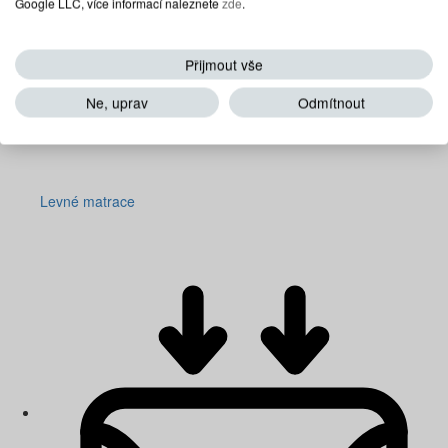
Google LLC, více informací naleznete
zde
.
Přijmout vše
Ne, uprav
Odmítnout
Levné matrace