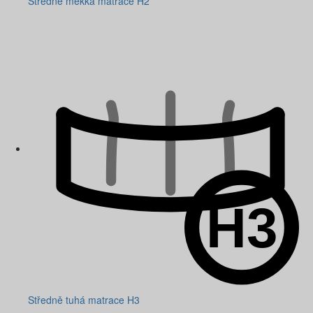
Středně měkká matrace H2
Středně tuhá matrace H3