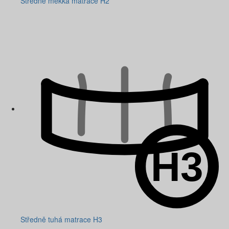
Středně měkká matrace H2
Středně tuhá matrace H3