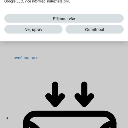
Google LLC, více informací naleznete
zde
.
Přijmout vše
Ne, uprav
Odmítnout
Levné matrace