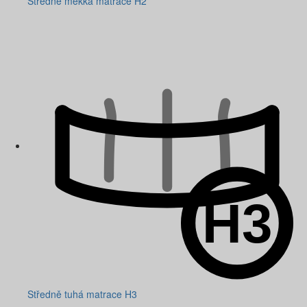
Středně měkká matrace H2
Středně tuhá matrace H3