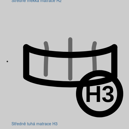
Středně měkká matrace H2
Středně tuhá matrace H3