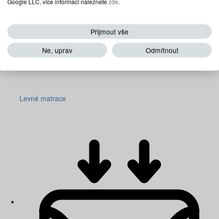
Google LLC, více informací naleznete
zde
.
Přijmout vše
Ne, uprav
Odmítnout
Levné matrace