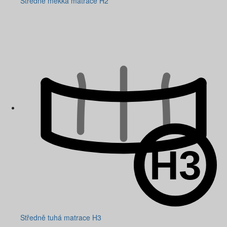
Středně měkká matrace H2
Středně tuhá matrace H3