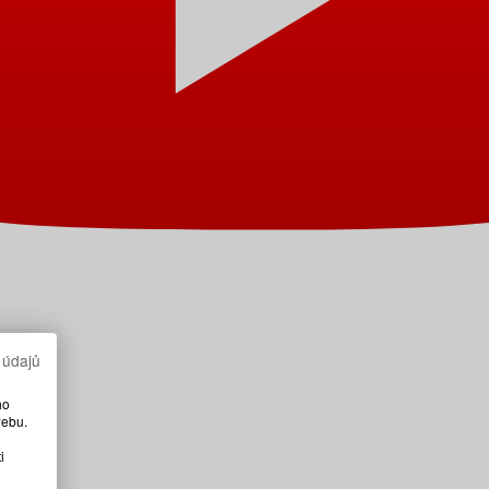
 údajů
ho
webu.
i