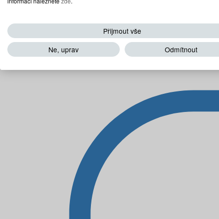
informací naleznete
zde
.
Přijmout vše
Ne, uprav
Odmítnout