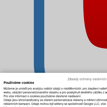
Zásady ochrany osobních
Používáme cookies
Můžeme je umístit pro analýzu našich údajů o návštěvnících, pro zlepšení naše
webu, ukázání personalizovaného obsahu a pro poskytnutí skvělého zážitku z 
Pro více informací o cookies používáme otevřené nastavení.
Údaje jsou shromažďovány za účelem personalizace reklamy a měření účinnost
reklamních kampaní. Údaje mohou být sdíleny se společností Google LLC, více