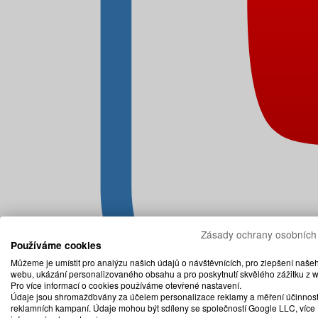
Zásady ochrany osobních
Používáme cookies
Můžeme je umístit pro analýzu našich údajů o návštěvnících, pro zlepšení naše
webu, ukázání personalizovaného obsahu a pro poskytnutí skvělého zážitku z 
Pro více informací o cookies používáme otevřené nastavení.
Údaje jsou shromažďovány za účelem personalizace reklamy a měření účinnost
reklamních kampaní. Údaje mohou být sdíleny se společností Google LLC, více