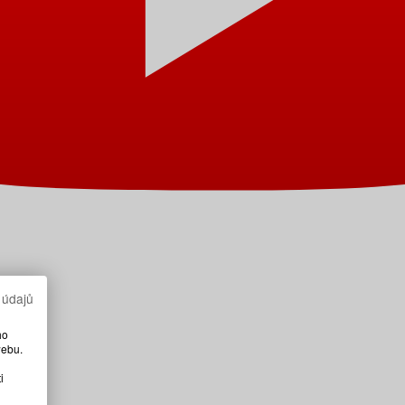
 údajů
ho
webu.
i