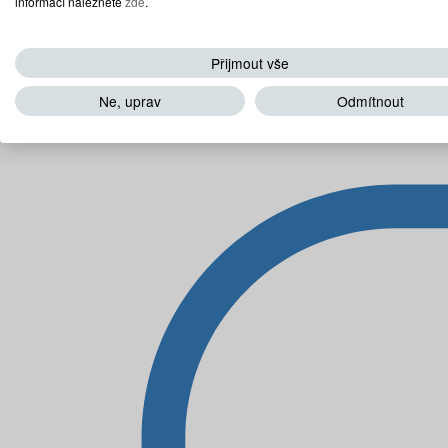
informací naleznete
zde
.
Přijmout vše
Ne, uprav
Odmítnout