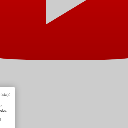
 údajů
ho
webu.
i