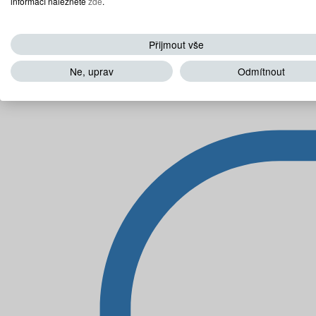
informací naleznete
zde
.
Přijmout vše
Ne, uprav
Odmítnout