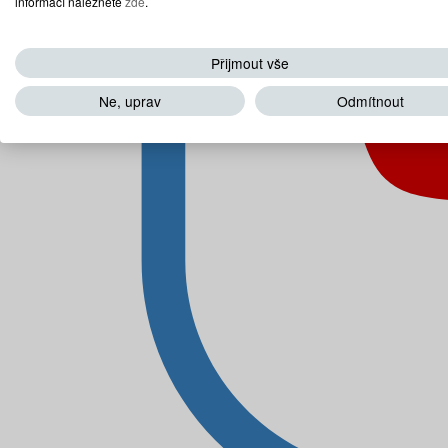
informací naleznete
zde
.
Přijmout vše
Ne, uprav
Odmítnout