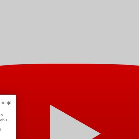
 údajů
ho
webu.
i