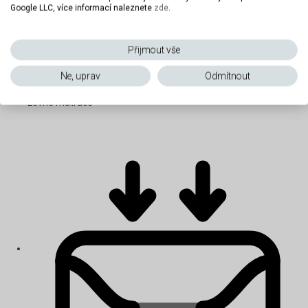
Google LLC, více informací naleznete
zde
.
Přijmout vše
Ne, uprav
Odmítnout
Levné matrace